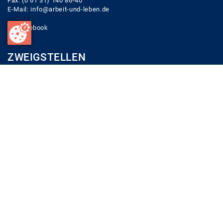
Fax: (0 61 31) 140 86-40
E-Mail:
info@arbeit-und-leben.de
Facebook
ZWEIGSTELLEN
Zentrale (Mainz)
Zweigstelle Rheinhessen Nahe
Zweigstelle Westpfalz
Zweigstelle Mittelrhein
Zweigstelle Trier
Neustadt Projekt
LINKS
Newsletter