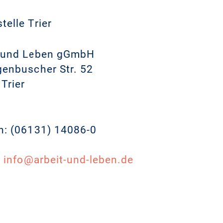
telle Trier
t und Leben gGmbH
enbuscher Str. 52
Trier
n: (06131) 14086-0
:
info@arbeit-und-leben.de