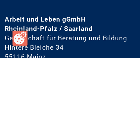
Arbeit und Leben gGmbH
Rheinland-Pfalz / Saarland
Gesellschaft für Beratung und Bildung
Hintere Bleiche 34
55116 Mainz
Telefon: (0 61 31) 140 86-0
Fax: (0 61 31) 140 86-40
E-Mail:
info@arbeit-und-leben.de
Facebook