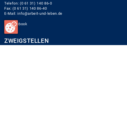
Telefon: (0 61 31) 140 86-0
Fax: (0 61 31) 140 86-40
E-Mail:
info@arbeit-und-leben.de
Facebook
ZWEIGSTELLEN
Zentrale (Mainz)
Zweigstelle Rheinhessen Nahe
Zweigstelle Westpfalz
Zweigstelle Mittelrhein
Zweigstelle Trier
Neustadt Projekt
LINKS