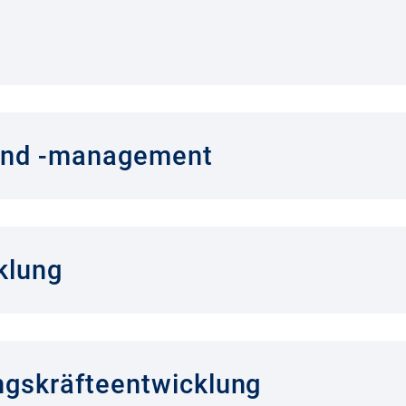
 und -management
klung
ngskräfteentwicklung