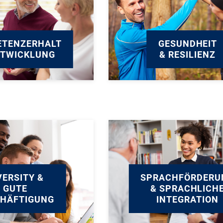
TENZERHALT
GESUNDHEIT
NTWICKLUNG
& RESILIENZ
VERSITY &
SPRACHFÖRDERU
GUTE
& SPRACHLICH
CHÄFTIGUNG
INTEGRATION