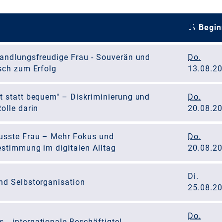
Begin
handlungsfreudige Frau - Souverän und
Do.
sch zum Erfolg
13.08.2
t statt bequem" – Diskriminierung und
Do.
olle darin
20.08.2
usste Frau – Mehr Fokus und
Do.
estimmung im digitalen Alltag
20.08.2
Di.
nd Selbstorganisation
25.08.2
Do.
… internationale Beschäftigte!