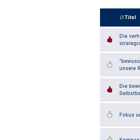
Titel
Die ver
strategi
"bewuss
unsere R
Die bew
Selbstb
Fokus u
Kompass