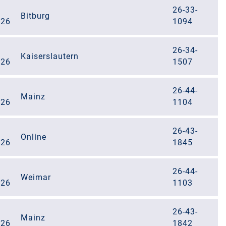
26-33-
Bitburg
026
1094
26-34-
Kaiserslautern
026
1507
26-44-
Mainz
026
1104
26-43-
Online
026
1845
26-44-
Weimar
026
1103
26-43-
Mainz
026
1842