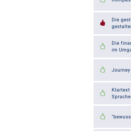
Die gest
gestalte
Die fin
im Umga
Journey
Klartext
Sprache
"bewuss