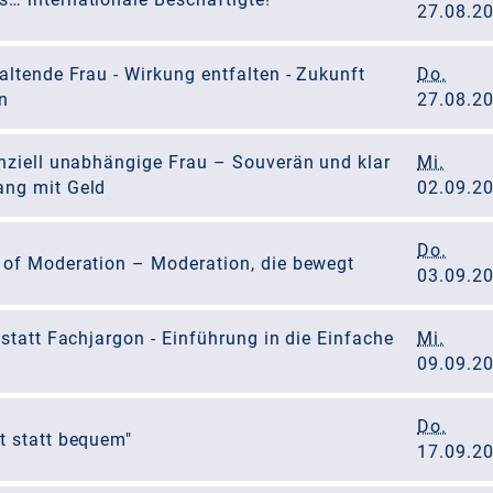
27.08.2
altende Frau - Wirkung entfalten - Zukunft
Do.
n
27.08.2
anziell unabhängige Frau – Souverän und klar
Mi.
ng mit Geld
02.09.2
Do.
 of Moderation – Moderation, die bewegt
03.09.2
 statt Fachjargon - Einführung in die Einfache
Mi.
09.09.2
Do.
t statt bequem"
17.09.2