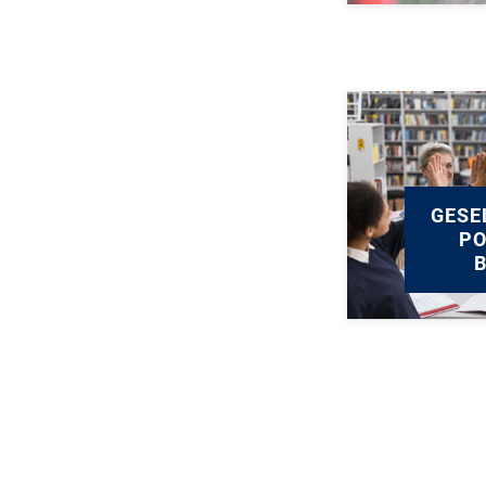
GESE
PO