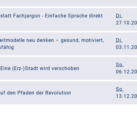
 statt Fachjargon - Einfache Sprache direkt
Di.
27.10.2
eitmodelle neu denken – gesund, motiviert,
Di.
sfähig
03.11.2
So.
 Eine (Erz-)Stadt wird verschoben
06.12.2
So.
Auf den Pfaden der Revolution
13.12.2