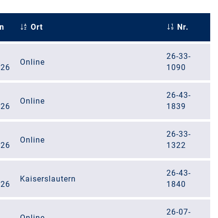
n
Ort
Nr.
26-33-
Online
026
1090
26-43-
Online
026
1839
26-33-
Online
026
1322
26-43-
Kaiserslautern
026
1840
26-07-
Online