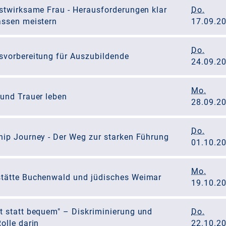
bstwirksame Frau - Herausforderungen klar
Do.
assen meistern
17.09.2
Do.
svorbereitung für Auszubildende
24.09.2
Mo.
 und Trauer leben
28.09.2
Do.
hip Journey - Der Weg zur starken Führung
01.10.2
Mo.
tätte Buchenwald und jüdisches Weimar
19.10.2
t statt bequem" – Diskriminierung und
Do.
olle darin
22.10.2