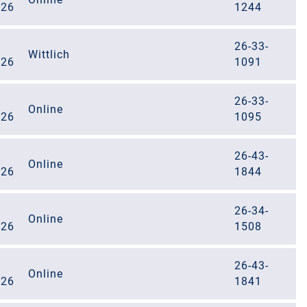
026
1244
26-33-
Wittlich
026
1091
26-33-
Online
026
1095
26-43-
Online
026
1844
26-34-
Online
026
1508
26-43-
Online
026
1841