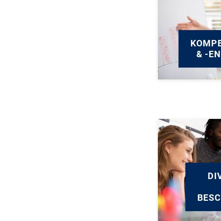
KOMPE
& -E
DI
BES